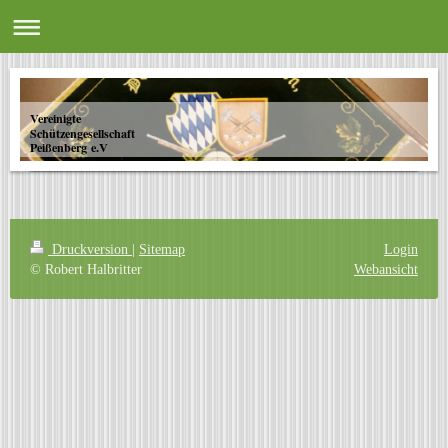
Vereinigte
Schützengesellschaft
Peißenberg e.V
Druckversion
|
Sitemap
Login
© Robert Halbritter
Webansicht